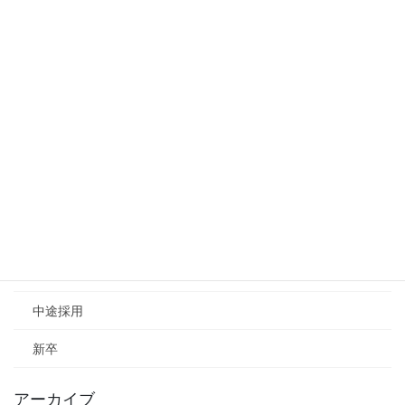
【新卒採用】入社お祝い金制度 始めました！
2025年5月28日
【経験者採用】入社お祝い金制度 始めました！
2025年5月28日
カテゴリー
お知らせ
採用情報
中途採用
新卒
アーカイブ